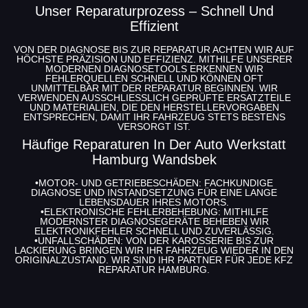
Unser Reparaturprozess – Schnell Und
Effizient
VON DER DIAGNOSE BIS ZUR REPARATUR ACHTEN WIR AUF
HÖCHSTE PRÄZISION UND EFFIZIENZ. MITHILFE UNSERER
MODERNEN DIAGNOSETOOLS ERKENNEN WIR
FEHLERQUELLEN SCHNELL UND KÖNNEN OFT
UNMITTELBAR MIT DER REPARATUR BEGINNEN. WIR
VERWENDEN AUSSCHLIESSLICH GEPRÜFTE ERSATZTEILE U
ND MATERIALIEN, DIE DEN HERSTELLERVORGABEN E
NTSPRECHEN, DAMIT IHR FAHRZEUG STETS BESTENS V
ERSORGT IST.
Häufige Reparaturen In Der Auto Werkstatt
Hamburg Wandsbek
•
MOTOR- UND GETRIEBESCHÄDEN
: FACHKUNDIGE
DIAGNOSE UND INSTANDSETZUNG FÜR EINE LANGE
LEBENSDAUER IHRES MOTORS.
•
ELEKTRONISCHE FEHLERBEHEBUNG
: MITHILFE
MODERNSTER DIAGNOSEGERÄTE BEHEBEN WIR
ELEKTRONIKFEHLER SCHNELL UND ZUVERLÄSSIG.
•
UNFALLSCHÄDEN
: VON DER KAROSSERIE BIS ZUR
LACKIERUNG BRINGEN WIR IHR FAHRZEUG WIEDER IN DEN
ORIGINALZUSTAND. WIR SIND IHR PARTNER FÜR JEDE
KFZ
REPARATUR HAMBURG
.