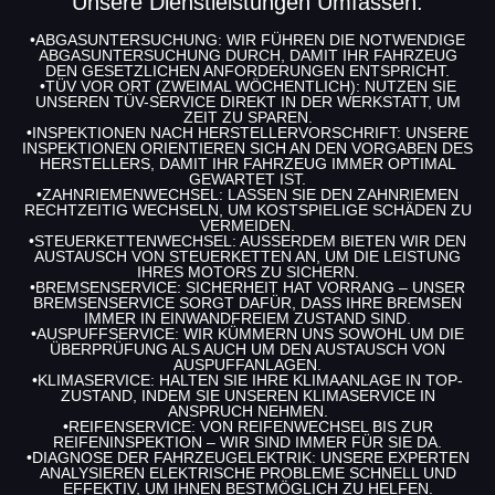
Unsere Dienstleistungen Umfassen:
•
ABGASUNTERSUCHUNG
: WIR FÜHREN DIE NOTWENDIGE
ABGASUNTERSUCHUNG DURCH, DAMIT IHR FAHRZEUG
DEN GESETZLICHEN ANFORDERUNGEN ENTSPRICHT.
•
TÜV VOR ORT
(ZWEIMAL WÖCHENTLICH): NUTZEN SIE
UNSEREN TÜV-SERVICE DIREKT IN DER WERKSTATT, UM
ZEIT ZU SPAREN.
•
INSPEKTIONEN NACH HERSTELLERVORSCHRIFT
: UNSERE
INSPEKTIONEN ORIENTIEREN SICH AN DEN VORGABEN DES
HERSTELLERS, DAMIT IHR FAHRZEUG IMMER OPTIMAL
GEWARTET IST.
•
ZAHNRIEMENWECHSEL
: LASSEN SIE DEN ZAHNRIEMEN
RECHTZEITIG WECHSELN, UM KOSTSPIELIGE SCHÄDEN ZU
VERMEIDEN.
•
STEUERKETTENWECHSEL
: AUSSERDEM BIETEN WIR DEN A
USTAUSCH VON STEUERKETTEN AN, UM DIE LEISTUNG I
HRES MOTORS ZU SICHERN.
•
BREMSENSERVICE
: SICHERHEIT HAT VORRANG – UNSER
BREMSENSERVICE SORGT DAFÜR, DASS IHRE BREMSEN
IMMER IN EINWANDFREIEM ZUSTAND SIND.
•
AUSPUFFSERVICE
: WIR KÜMMERN UNS SOWOHL UM DIE
ÜBERPRÜFUNG ALS AUCH UM DEN AUSTAUSCH VON
AUSPUFFANLAGEN.
•
KLIMASERVICE
: HALTEN SIE IHRE KLIMAANLAGE IN TOP-
ZUSTAND, INDEM SIE UNSEREN KLIMASERVICE IN
ANSPRUCH NEHMEN.
•
REIFENSERVICE
: VON REIFENWECHSEL BIS ZUR
REIFENINSPEKTION – WIR SIND IMMER FÜR SIE DA.
•
DIAGNOSE DER FAHRZEUGELEKTRIK
: UNSERE EXPERTEN
ANALYSIEREN ELEKTRISCHE PROBLEME SCHNELL UND
EFFEKTIV, UM IHNEN BESTMÖGLICH ZU HELFEN.