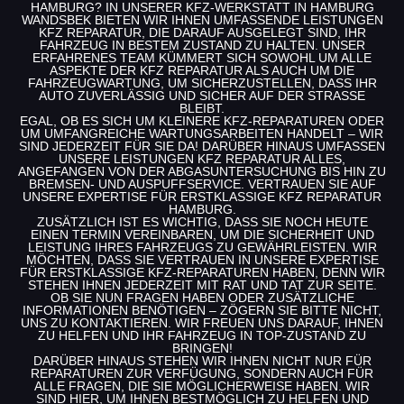
HAMBURG
? IN UNSERER KFZ-WERKSTATT IN HAMBURG
WANDSBEK BIETEN WIR IHNEN UMFASSENDE
LEISTUNGEN
KFZ REPARATUR
, DIE DARAUF AUSGELEGT SIND, IHR
FAHRZEUG IN BESTEM ZUSTAND ZU HALTEN. UNSER
ERFAHRENES TEAM KÜMMERT SICH SOWOHL UM ALLE
ASPEKTE DER
KFZ REPARATUR
ALS AUCH UM DIE
FAHRZEUGWARTUNG, UM SICHERZUSTELLEN, DASS IHR
AUTO ZUVERLÄSSIG UND SICHER AUF DER STRASSE B
LEIBT.
EGAL, OB ES SICH UM KLEINERE
KFZ-REPARATUREN
ODER
UM UMFANGREICHE WARTUNGSARBEITEN HANDELT – WIR
SIND JEDERZEIT FÜR SIE DA! DARÜBER HINAUS UMFASSEN
UNSERE
LEISTUNGEN KFZ REPARATUR
ALLES,
ANGEFANGEN VON DER ABGASUNTERSUCHUNG BIS HIN ZU
BREMSEN- UND AUSPUFFSERVICE. VERTRAUEN SIE AUF
UNSERE EXPERTISE FÜR ERSTKLASSIGE
KFZ REPARATUR
HAMBURG
.
ZUSÄTZLICH IST ES WICHTIG, DASS SIE NOCH HEUTE
EINEN TERMIN VEREINBAREN, UM DIE SICHERHEIT UND
LEISTUNG IHRES FAHRZEUGS ZU GEWÄHRLEISTEN. WIR
MÖCHTEN, DASS SIE VERTRAUEN IN UNSERE EXPERTISE
FÜR ERSTKLASSIGE
KFZ-REPARATUREN
HABEN, DENN WIR
STEHEN IHNEN JEDERZEIT MIT RAT UND TAT ZUR SEITE.
OB SIE NUN FRAGEN HABEN ODER ZUSÄTZLICHE
INFORMATIONEN BENÖTIGEN – ZÖGERN SIE BITTE NICHT,
UNS ZU KONTAKTIEREN. WIR FREUEN UNS DARAUF, IHNEN
ZU HELFEN UND IHR FAHRZEUG IN TOP-ZUSTAND ZU
BRINGEN!
DARÜBER HINAUS STEHEN WIR IHNEN NICHT NUR FÜR
REPARATUREN ZUR VERFÜGUNG, SONDERN AUCH FÜR
ALLE FRAGEN, DIE SIE MÖGLICHERWEISE HABEN. WIR
SIND HIER, UM IHNEN BESTMÖGLICH ZU HELFEN UND