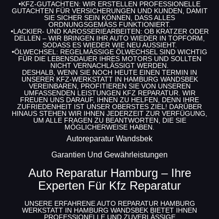
•
KFZ-GUTACHTEN
: WIR ERSTELLEN PROFESSIONELLE
GUTACHTEN FÜR VERSICHERUNGEN UND KUNDEN, DAMIT
SIE SICHER SEIN KÖNNEN, DASS ALLES
ORDNUNGSGEMÄSS FUNKTIONIERT.
•
LACKIER- UND KAROSSERIEARBEITEN
: OB KRATZER ODER
DELLEN – WIR BRINGEN IHR AUTO WIEDER IN TOPFORM,
SODASS ES WIEDER WIE NEU AUSSIEHT.
•
ÖLWECHSEL
: REGELMÄSSIGE ÖLWECHSEL SIND WICHTIG F
ÜR DIE LEBENSDAUER IHRES MOTORS UND SOLLTEN N
ICHT VERNACHLÄSSIGT WERDEN.
DESHALB, WENN SIE NOCH HEUTE EINEN TERMIN IN
UNSERER KFZ-WERKSTATT IN HAMBURG WANDSBEK
VEREINBAREN, PROFITIEREN SIE VON UNSEREN
UMFASSENDEN
LEISTUNGEN KFZ REPARATUR
. WIR
FREUEN UNS DARAUF, IHNEN ZU HELFEN, DENN IHRE
ZUFRIEDENHEIT IST UNSER OBERSTES ZIEL! DARÜBER
HINAUS STEHEN WIR IHNEN JEDERZEIT ZUR VERFÜGUNG,
UM ALLE FRAGEN ZU BEANTWORTEN, DIE SIE
MÖGLICHERWEISE HABEN.
Autoreparatur Wandsbek
Garantien Und Gewährleistungen
Auto Reparatur Hamburg – Ihre
Experten Für Kfz Reparatur
UNSERE ERFAHRENE
AUTO REPARATUR HAMBURG
WERKSTATT IN HAMBURG WANDSBEK BIETET IHNEN
PROFESSIONELLE UND ZUVERLÄSSIGE