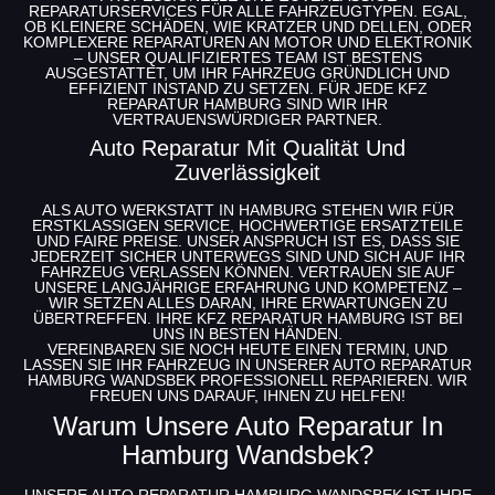
REPARATURSERVICES FÜR ALLE FAHRZEUGTYPEN. EGAL,
OB KLEINERE SCHÄDEN, WIE KRATZER UND DELLEN, ODER
KOMPLEXERE REPARATUREN AN MOTOR UND ELEKTRONIK
– UNSER QUALIFIZIERTES TEAM IST BESTENS
AUSGESTATTET, UM IHR FAHRZEUG GRÜNDLICH UND
EFFIZIENT INSTAND ZU SETZEN. FÜR JEDE
KFZ
REPARATUR HAMBURG
SIND WIR IHR
VERTRAUENSWÜRDIGER PARTNER.
Auto Reparatur Mit Qualität Und
Zuverlässigkeit
ALS
AUTO WERKSTATT IN HAMBURG
STEHEN WIR FÜR
ERSTKLASSIGEN SERVICE, HOCHWERTIGE ERSATZTEILE
UND FAIRE PREISE. UNSER ANSPRUCH IST ES, DASS SIE
JEDERZEIT SICHER UNTERWEGS SIND UND SICH AUF IHR
FAHRZEUG VERLASSEN KÖNNEN. VERTRAUEN SIE AUF
UNSERE LANGJÄHRIGE ERFAHRUNG UND KOMPETENZ –
WIR SETZEN ALLES DARAN, IHRE ERWARTUNGEN ZU
ÜBERTREFFEN. IHRE
KFZ REPARATUR HAMBURG
IST BEI
UNS IN BESTEN HÄNDEN.
VEREINBAREN SIE NOCH HEUTE EINEN TERMIN
, UND
LASSEN SIE IHR FAHRZEUG IN UNSERER
AUTO REPARATUR
HAMBURG WANDSBEK
PROFESSIONELL REPARIEREN. WIR
FREUEN UNS DARAUF, IHNEN ZU HELFEN!
Warum Unsere Auto Reparatur In
Hamburg Wandsbek?
UNSERE
AUTO REPARATUR HAMBURG WANDSBEK
IST IHRE