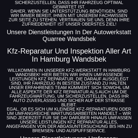
SICHERZUSTELLEN, DASS IHR FAHRZEUG OPTIMAL
GEWARTET IST.
DAHER, WENN SIE UNTERSTÜTZUNG BENÖTIGEN, SIND
WIR IMMER BEREIT, IHNEN MIT UNSEREM FACHWISSEN
ZUR SEITE ZU STEHEN. VERTRAUEN SIE UNS, DENN IHRE
ZUFRIEDENHEIT IST UNSER OBERSTES ZIEL!
Unsere Dienstleistungen In Der Autowerkstatt
Quarree Wandsbek
Kfz-Reparatur Und Inspektion Aller Art
In Hamburg Wandsbek
WILLKOMMEN IN UNSERER KFZ-WERKSTATT IN HAMBURG
WANDSBEK! HIER BIETEN WIR IHNEN UMFASSENDE
LEISTUNGEN KFZ REPARATUR
, DIE DARAUF AUSGELEGT
SIND, IHR FAHRZEUG IN BESTEM ZUSTAND ZU HALTEN.
UNSER ERFAHRENES TEAM KÜMMERT SICH SOWOHL UM
ALLE ASPEKTE DER
KFZ REPARATUR
ALS AUCH UM DIE
FAHRZEUGWARTUNG, UM SICHERZUSTELLEN, DASS IHR
AUTO ZUVERLÄSSIG UND SICHER AUF DER STRASSE B
LEIBT.
EGAL, OB ES SICH UM KLEINERE
KFZ-REPARATUREN
ODER
UM UMFANGREICHE WARTUNGSARBEITEN HANDELT – WIR
SIND JEDERZEIT FÜR SIE DA! DARÜBER HINAUS UMFASSEN
UNSERE
LEISTUNGEN KFZ REPARATUR
ALLES,
ANGEFANGEN VON DER ABGASUNTERSUCHUNG BIS HIN ZU
BREMSEN- UND AUSPUFFSERVICE.