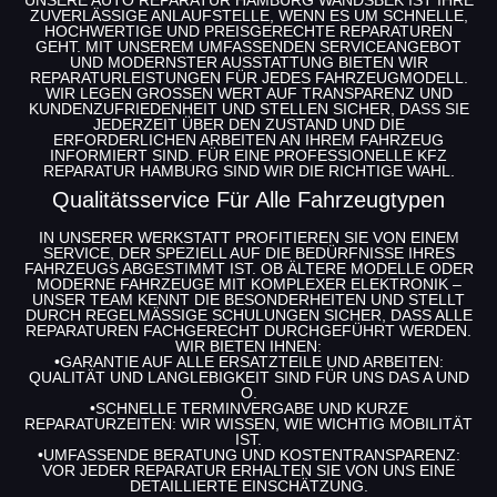
ZUVERLÄSSIGE ANLAUFSTELLE, WENN ES UM SCHNELLE,
HOCHWERTIGE UND PREISGERECHTE REPARATUREN
GEHT. MIT UNSEREM UMFASSENDEN SERVICEANGEBOT
UND MODERNSTER AUSSTATTUNG BIETEN WIR
REPARATURLEISTUNGEN FÜR JEDES FAHRZEUGMODELL.
WIR LEGEN GROSSEN WERT AUF TRANSPARENZ UND K
UNDENZUFRIEDENHEIT UND STELLEN SICHER, DASS SIE J
EDERZEIT ÜBER DEN ZUSTAND UND DIE E
RFORDERLICHEN ARBEITEN AN IHREM FAHRZEUG I
NFORMIERT SIND. FÜR EINE PROFESSIONELLE
KFZ
REPARATUR HAMBURG
SIND WIR DIE RICHTIGE WAHL.
Qualitätsservice Für Alle Fahrzeugtypen
IN UNSERER WERKSTATT PROFITIEREN SIE VON EINEM
SERVICE, DER SPEZIELL AUF DIE BEDÜRFNISSE IHRES
FAHRZEUGS ABGESTIMMT IST. OB ÄLTERE MODELLE ODER
MODERNE FAHRZEUGE MIT KOMPLEXER ELEKTRONIK –
UNSER TEAM KENNT DIE BESONDERHEITEN UND STELLT
DURCH REGELMÄSSIGE SCHULUNGEN SICHER, DASS ALLE R
EPARATUREN FACHGERECHT DURCHGEFÜHRT WERDEN. W
IR BIETEN IHNEN:
•
GARANTIE AUF ALLE ERSATZTEILE UND ARBEITEN
:
QUALITÄT UND LANGLEBIGKEIT SIND FÜR UNS DAS A UND
O.
•
SCHNELLE TERMINVERGABE
UND KURZE
REPARATURZEITEN: WIR WISSEN, WIE WICHTIG MOBILITÄT
IST.
•
UMFASSENDE BERATUNG UND KOSTENTRANSPARENZ
:
VOR JEDER REPARATUR ERHALTEN SIE VON UNS EINE
DETAILLIERTE EINSCHÄTZUNG.