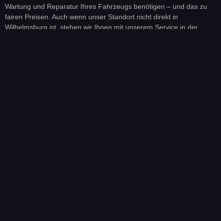
Wartung und Reparatur Ihres Fahrzeugs benötigen – und das zu
fairen Preisen. Auch wenn unser Standort nicht direkt in
Wilhelmsburg ist, stehen wir Ihnen mit unserem Service in der
Umgebung jederzeit zur Verfügung. Wir sorgen dafür, dass Ihr Auto
in besten Händen ist, und garantieren Ihnen einen exzellenten
Service. Zögern Sie nicht, uns zu kontaktieren, um einen Termin zu
vereinbaren oder weitere Informationen zu erhalten. Ihr Fahrzeug
ist bei uns in sicheren Händen!
Kontaktieren Sie uns noch heute, um einen individuellen Termin für
Ihre KFZ Inspektion, Reparatur oder Wartung zu vereinbaren. Wir
freuen uns darauf, Ihnen zu helfen und Ihr Fahrzeug in Topform zu
bringen!
KFZ-MEISTERWERKSTATT HAMBURG-QUARREE