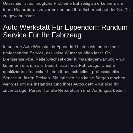
Unser Ziel ist es, mögliche Probleme frühzeitig zu erkennen, um
teure Reparaturen zu vermeiden und Ihre Sicherheit auf der Straße
zu gewährleisten.
Auto Werkstatt Für Eppendorf: Rundum-
Service Für Ihr Fahrzeug
In unserer Auto Werkstatt in Eppendorf bieten wir Ihnen einen
umfassenden Service, der keine Wünsche offen lässt. Ob
Bremsenservice, Reifenwechsel oder Klimaanlagenwartung – wir
kümmern uns um alle Bedürfnisse Ihres Fahrzeugs. Unsere
qualifizierten Techniker bieten Ihnen schnellen, professionellen
Service zu fairen Preisen. Sie müssen sich keine Sorgen machen,
wenn es um die Instandhaltung Ihres Autos geht – wir sind Ihr
zuverlässiger Partner für alle Reparaturen und Wartungsarbeiten.
Warum A&H Schwarz Autotechnik Ihre
KFZ Werkstatt Für Eppendorf Ist
Bei A&H Schwarz Autotechnik stehen Qualität und
Kundenzufriedenheit an erster Stelle. Wir sind stolz darauf, unseren